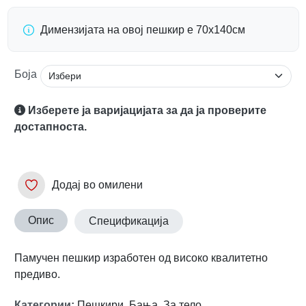
Димензијата на овој пешкир е 70х140см
Боја
Изберете ја варијацијата за да ја проверите
достапноста.
Додај во омилени
Опис
Спецификација
Памучен пешкир изработен од високо квалитетно
предиво.
Категории
:
Пешкири
,
Бања
,
За тело
,