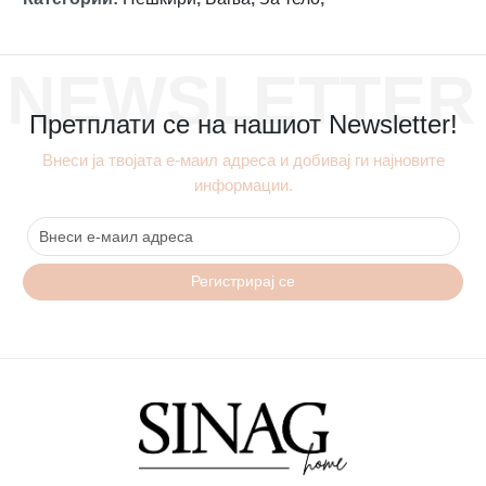
NEWSLETTER
Претплати се на нашиот Newsletter!
Внеси ја твојата е-маил адреса и добивај ги најновите
информации.
Регистрирај се