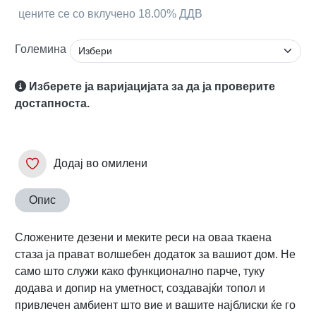
цените се со вклучено 18.00% ДДВ
Големина
Изберете ја варијацијата за да ја проверите
достапноста.
Додај во омилени
Опис
Сложените дезени и меките реси на оваа ткаена
стаза ја прават волшебен додаток за вашиот дом. Не
само што служи како функционално парче, туку
додава и допир на уметност, создавајќи топол и
привлечен амбиент што вие и вашите најблиски ќе го