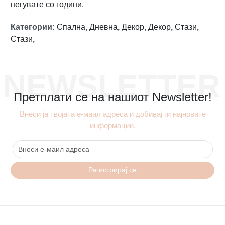
негувате со години.
Категории
:
Спална
,
Дневна
,
Декор
,
Декор
,
Стази
,
Стази
,
NEWSLETTER
Претплати се на нашиот Newsletter!
Внеси ја твојата е-маил адреса и добивај ги најновите
информации.
Регистрирај се