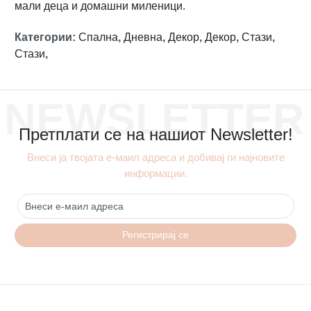
мали деца и домашни миленици.
Категории
:
Спална
,
Дневна
,
Декор
,
Декор
,
Стази
,
Стази
,
NEWSLETTER
Претплати се на нашиот Newsletter!
Внеси ја твојата е-маил адреса и добивај ги најновите
информации.
Регистрирај се