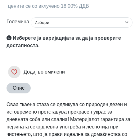
цените се со вклучено 18.00% ДДВ
Големина
Изберете ја варијацијата за да ја проверите
достапноста.
Додај во омилени
Опис
Оваа ткаена стаза се одликува со природен дезен и
истовремено претставува прекрасен украс за
дневната соба или спална! Материјалот гарантира за
нејзината секојдневна употреба и леснотија при
чистењето, што ја прави идеална за домаќинства со