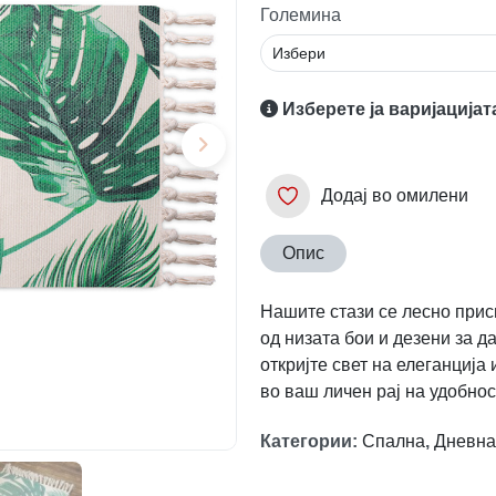
Големина
Изберете ја варијацијат
Додај во омилени
Опис
Нашите стази се лесно прис
од низата бои и дезени за 
откријте свет на елеганција
во ваш личен рај на удобност
Категории
:
Спална
,
Дневна