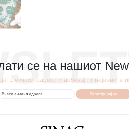
SLET
ати се на нашиот News
ојата е-маил адреса и добивај ги најновите
Регистрирај се