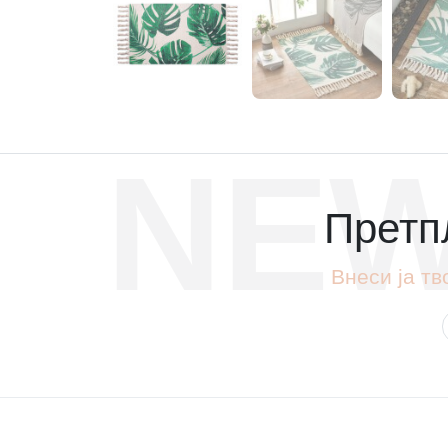
NEW
Претпл
Внеси ја тв