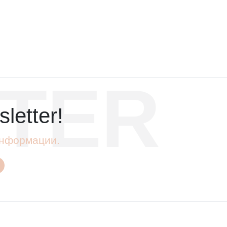
TER
letter!
 информации.