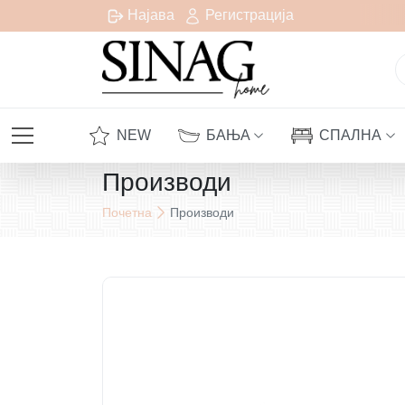
платна испорака за сите нарачки над 1000 денари
Најава
Регистрација
NEW
БАЊА
СПАЛНА
Производи
Почетна
Производи