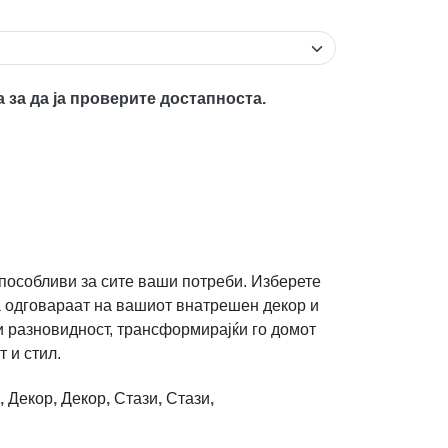
а за да ја проверите достапноста.
пособливи за сите ваши потреби. Изберете
да одговараат на вашиот внатрешен декор и
 и разновидност, трансформирајќи го домот
 и стил.
,
Декор
,
Декор
,
Стази
,
Стази
,