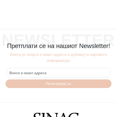
NEWSLETTER
Претплати се на нашиот Newsletter!
Внеси ја твојата е-маил адреса и добивај ги најновите
информации.
Регистрирај се