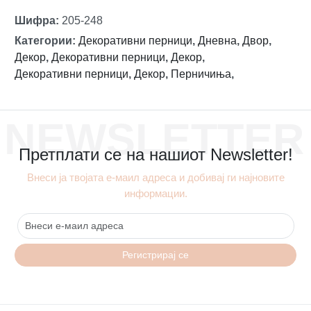
Шифра
:
205-248
Категории
:
Декоративни перници
,
Дневна
,
Двор
,
Декор
,
Декоративни перници
,
Декор
,
Декоративни перници
,
Декор
,
Перничиња
,
NEWSLETTER
Претплати се на нашиот Newsletter!
Внеси ја твојата е-маил адреса и добивај ги најновите
информации.
Регистрирај се