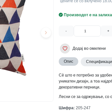
цените се со вклучено 18.
Производот е на залиха
-
+
Додај во омилени
Опис
Спецификаци
Сè што е потребно за удобен
уникатен дизајн, а тоа најд
декоративни перници.
Лесни се за одржување, со 
Шифра
:
205-247