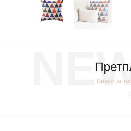
NEW
Претпл
Внеси ја тв