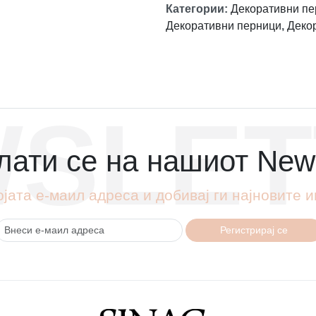
Категории
:
Декоративни пе
Декоративни перници
,
Деко
SLET
ати се на нашиот News
ојата е-маил адреса и добивај ги најновите
Регистрирај се