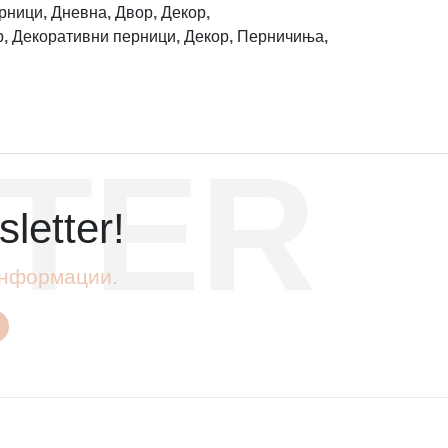
рници
,
Дневна
,
Двор
,
Декор
,
р
,
Декоративни перници
,
Декор
,
Перничиња
,
TER
letter!
 информации.