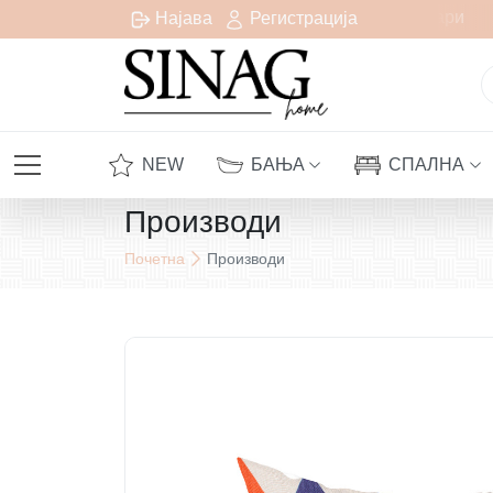
Бесплатна испорака за сите нарачки над 1000 денари
Најава
Регистрација
NEW
БАЊА
СПАЛНА
Производи
Почетна
Производи