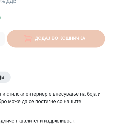
00% ДДВ
!
ДОДАЈ ВО КОШНИЧКА
ја
 и стилски ентериер е внесување на боја и
обро може да се постигне со нашите
одличен квалитет и издржливост.