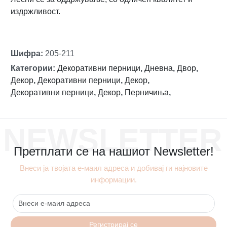
издржливост.
Шифра
:
205-211
Категории
:
Декоративни перници
,
Дневна
,
Двор
,
Декор
,
Декоративни перници
,
Декор
,
Декоративни перници
,
Декор
,
Перничиња
,
NEWSLETTER
Претплати се на нашиот Newsletter!
Внеси ја твојата е-маил адреса и добивај ги најновите
информации.
Регистрирај се