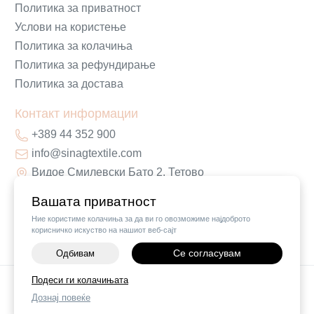
Политика за приватност
Услови на користење
Политика за колачиња
Политика за рефундирање
Политика за достава
Контакт информации
+389 44 352 900
info@sinagtextile.com
Видое Смилевски Бато 2, Тетово
Вашата приватност
Ние користиме колачиња за да ви го овозможиме најдоброто
корисничко искуство на нашиот веб-сајт
Се согласувам
Одбивам
-
+
Подеси ги колачињата
©
2026
Vendor x
Sinag Home
Дознај повеќе
ДОДАЈ ВО КОШНИЧКА
Поставки за колачиња
|
Пријави проблем