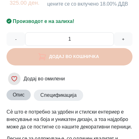
325.00 ден.
цените се со вклучено 18.00% ДДВ
Производот е на залиха!
-
+
ДОДАЈ ВО КОШНИЧКА
Додај во омилени
Опис
Спецификација
Сè што е потребно за удобен и стилски ентериер е
внесување на боја и уникатен дизајн, а тоа најдобро
може да се постигне со нашите декоративни перници.
Лесни се за оддржување, со одличен квалитет и