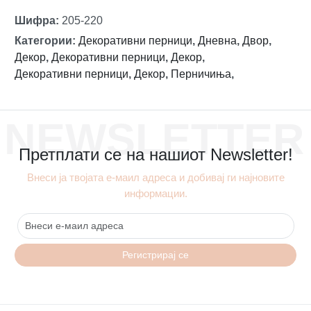
Шифра
:
205-220
Категории
:
Декоративни перници
,
Дневна
,
Двор
,
Декор
,
Декоративни перници
,
Декор
,
Декоративни перници
,
Декор
,
Перничиња
,
NEWSLETTER
Претплати се на нашиот Newsletter!
Внеси ја твојата е-маил адреса и добивај ги најновите
информации.
Регистрирај се