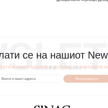
SLET
ати се на нашиот News
ојата е-маил адреса и добивај ги најновите
Регистрирај се