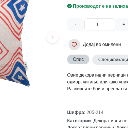
Производот е на залиха
-
+
Додај во омилени
Опис
Спецификаци
Овие декоративни перници н
одмор, читање или како уник
Различните бои и преслаткит
Шифра
:
205-214
Категории
:
Декоративни пе
Декоративни перници
,
Деко