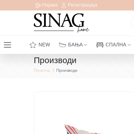
есплатна испорака за сите нарачки над 1000 денари
Најава
Регистрација
NEW
БАЊА
СПАЛНА
Производи
Почетна
Производи