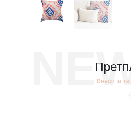
NEW
Претпл
Внеси ја тв