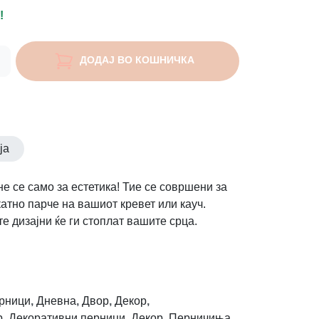
!
ДОДАЈ ВО КОШНИЧКА
ја
е се само за естетика! Тие се совршени за
атно парче на вашиот кревет или кауч.
е дизајни ќе ги стоплат вашите срца.
рници
,
Дневна
,
Двор
,
Декор
,
р
,
Декоративни перници
,
Декор
,
Перничиња
,