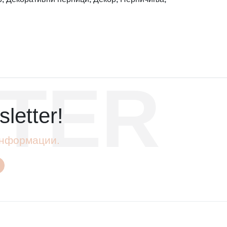
TER
letter!
 информации.