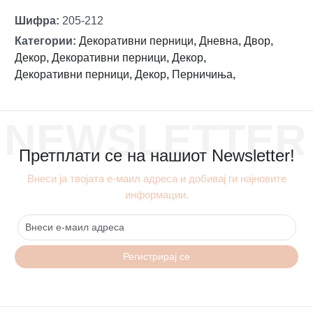
Шифра
:
205-212
Категории
:
Декоративни перници
,
Дневна
,
Двор
,
Декор
,
Декоративни перници
,
Декор
,
Декоративни перници
,
Декор
,
Перничиња
,
NEWSLETTER
Претплати се на нашиот Newsletter!
Внеси ја твојата е-маил адреса и добивај ги најновите
информации.
Регистрирај се