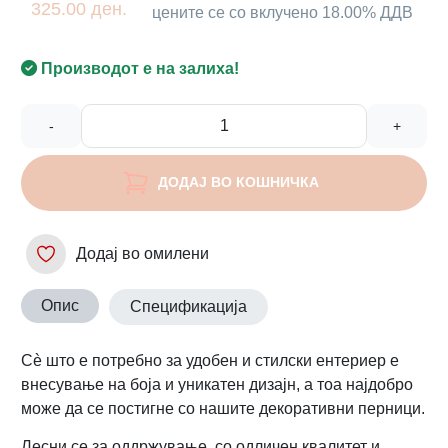
325.00 ден.
цените се со вклучено 18.00% ДДВ
Производот е на залиха!
-
+
ДОДАЈ ВО КОШНИЧКА
Додај во омилени
Опис
Спецификација
Сè што е потребно за удобен и стилски ентериер е
внесување на боја и уникатен дизајн, а тоа најдобро
може да се постигне со нашите декоративни перници.
Лесни се за оддржување, со одличен квалитет и