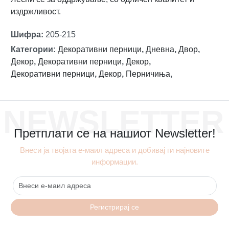
издржливост.
Шифра
:
205-215
Категории
:
Декоративни перници
,
Дневна
,
Двор
,
Декор
,
Декоративни перници
,
Декор
,
Декоративни перници
,
Декор
,
Перничиња
,
NEWSLETTER
Претплати се на нашиот Newsletter!
Внеси ја твојата е-маил адреса и добивај ги најновите
информации.
Регистрирај се