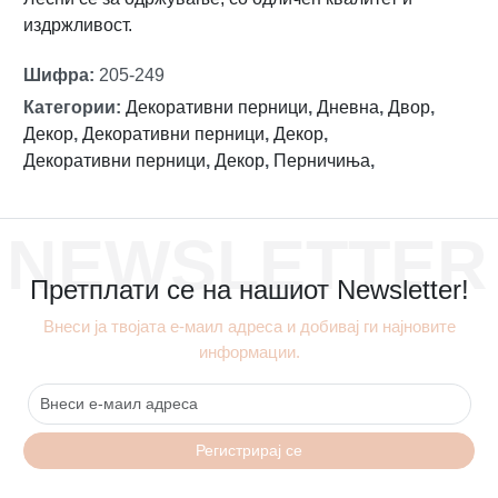
издржливост.
Шифра
:
205-249
Категории
:
Декоративни перници
,
Дневна
,
Двор
,
Декор
,
Декоративни перници
,
Декор
,
Декоративни перници
,
Декор
,
Перничиња
,
NEWSLETTER
Претплати се на нашиот Newsletter!
Внеси ја твојата е-маил адреса и добивај ги најновите
информации.
Регистрирај се