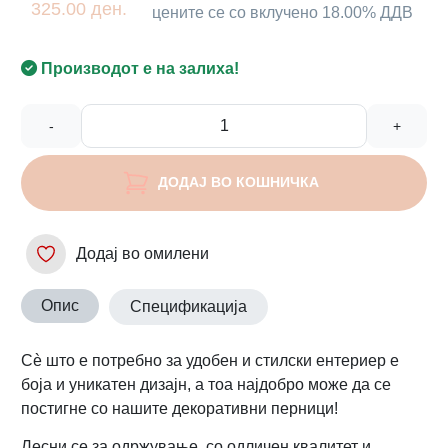
325.00 ден.
цените се со вклучено 18.00% ДДВ
Производот е на залиха!
-
+
ДОДАЈ ВО КОШНИЧКА
Додај во омилени
Опис
Спецификација
Сè што е потребно за удобен и стилски ентериер е
боја и уникатен дизајн, а тоа најдобро може да се
постигне со нашите декоративни перници!
Лесни се за одржување, со одличен квалитет и