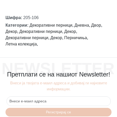
Шифра
:
205-106
Категории
:
Декоративни перници
,
Дневна
,
Двор
,
Декор
,
Декоративни перници
,
Декор
,
Декоративни перници
,
Декор
,
Перничиња
,
Летна колекција
,
NEWSLETTER
Претплати се на нашиот Newsletter!
Внеси ја твојата е-маил адреса и добивај ги најновите
информации.
Регистрирај се