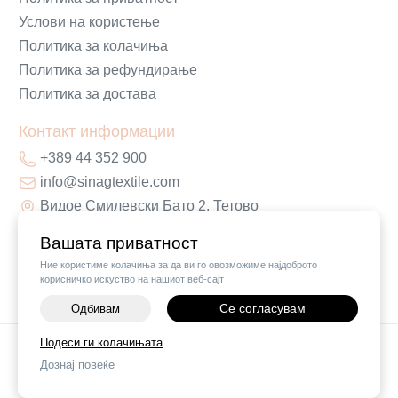
Услови на користење
Политика за колачиња
Политика за рефундирање
Политика за достава
Контакт информации
+389 44 352 900
info@sinagtextile.com
Видое Смилевски Бато 2, Тетово
Вашата приватност
Ние користиме колачиња за да ви го овозможиме најдоброто
корисничко искуство на нашиот веб-сајт
Се согласувам
Одбивам
-
+
Подеси ги колачињата
©
2026
Vendor x
Sinag Home
Дознај повеќе
ДОДАЈ ВО КОШНИЧКА
Поставки за колачиња
|
Пријави проблем