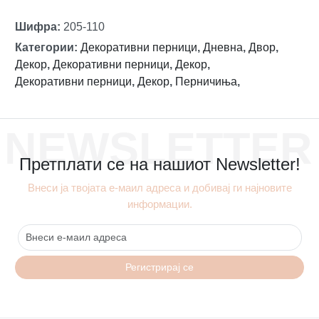
Шифра
:
205-110
Категории
:
Декоративни перници
,
Дневна
,
Двор
,
Декор
,
Декоративни перници
,
Декор
,
Декоративни перници
,
Декор
,
Перничиња
,
NEWSLETTER
Претплати се на нашиот Newsletter!
Внеси ја твојата е-маил адреса и добивај ги најновите
информации.
Регистрирај се