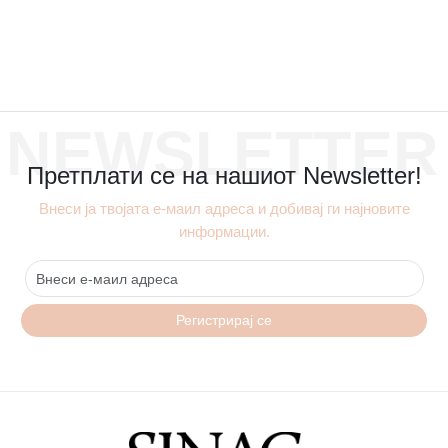
NEWSLETTER
Претплати се на нашиот Newsletter!
Внеси ја твојата е-маил адреса и добивај ги најновите
информации.
Регистрирај се