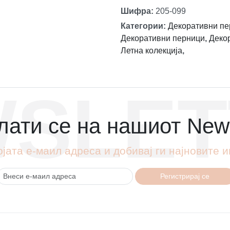
Шифра
:
205-099
Категории
:
Декоративни пе
Декоративни перници
,
Деко
Летна колекција
,
SLET
ати се на нашиот News
ојата е-маил адреса и добивај ги најновите
Регистрирај се