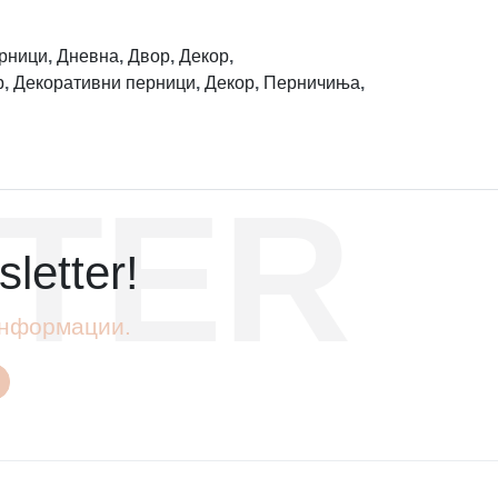
рници
,
Дневна
,
Двор
,
Декор
,
р
,
Декоративни перници
,
Декор
,
Перничиња
,
TER
letter!
 информации.