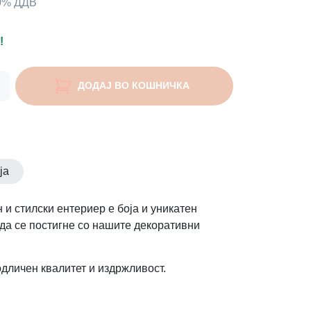
00% ДДВ
!
ДОДАЈ ВО КОШНИЧКА
ја
 и стилски ентериер е боја и уникатен
 да се постигне со нашите декоративни
одличен квалитет и издржливост.