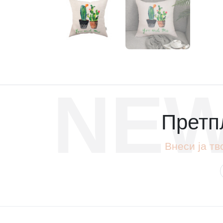
NEW
Претпл
Внеси ја тв