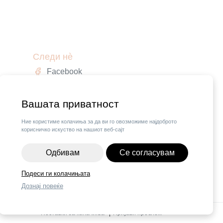
Следи нè
Facebook
Instagram
,
Вашата приватност
Ние користиме колачиња за да ви го овозможиме најдоброто
корисничко искуство на нашиот веб-сајт
Одбивам
Се согласувам
Подеси ги колачињата
Дознај повеќе
ОДАЈ ВО КОШНИЧКА
Поставки за колачиња
|
Пријави проблем