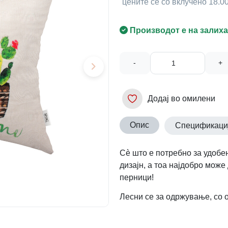
цените се со вклучено 18.
Производот е на залиха
-
+
Додај во омилени
Опис
Спецификаци
Сè што е потребно за удобен
дизајн, а тоа најдобро може
перници!
Лесни се за одржување, со 