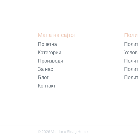
Мапа на сајтот
Поли
Почетна
Полит
Категории
Услов
Производи
Полит
За нас
Полит
Блог
Полит
Контакт
-
©
2026
Vendor x
Sinag Home