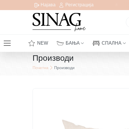
Бесплатна испорака за сите нарачки над 1000 денари
Најава
Регистрација
NEW
БАЊА
СПАЛНА
Производи
Почетна
Производи