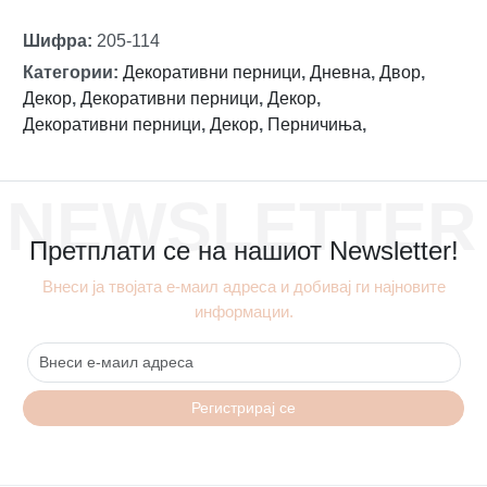
Шифра
:
205-114
Категории
:
Декоративни перници
,
Дневна
,
Двор
,
Декор
,
Декоративни перници
,
Декор
,
Декоративни перници
,
Декор
,
Перничиња
,
NEWSLETTER
Претплати се на нашиот Newsletter!
Внеси ја твојата е-маил адреса и добивај ги најновите
информации.
Регистрирај се