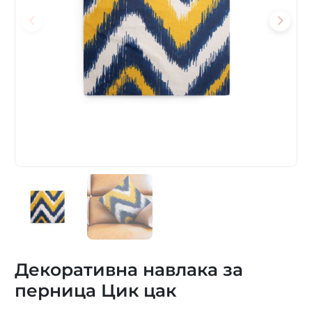
Декоративна навлака за
перница Цик цак