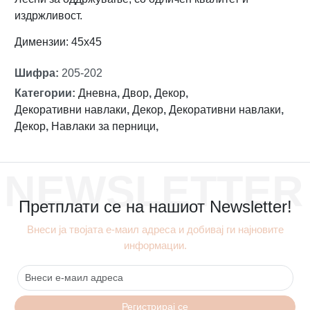
издржливост.
Димензии: 45х45
Шифра
:
205-202
Категории
:
Дневна
,
Двор
,
Декор
,
Декоративни навлаки
,
Декор
,
Декоративни навлаки
,
Декор
,
Навлаки за перници
,
NEWSLETTER
Претплати се на нашиот Newsletter!
Внеси ја твојата е-маил адреса и добивај ги најновите
информации.
Регистрирај се