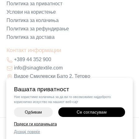
Политика за приватност
Услови на користење
Политика за колачиња
Политика за рефундирање
Политика за достава
Контакт информации
+389 44 352 900
info@sinagtextile.com
Видое Смилевски Бато 2, Тетово
Вашата приватност
Ние користиме колачиња за да ви го овозможиме најдоброто
корисничко искуство на нашиот веб-сајт
Се согласувам
Одбивам
-
+
Подеси ги колачињата
©
2026
Vendor x
Sinag Home
Дознај повеќе
ДОДАЈ ВО КОШНИЧКА
Поставки за колачиња
|
Пријави проблем