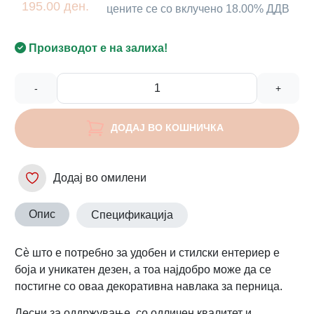
195.00 ден.
цените се со вклучено 18.00% ДДВ
Производот е на залиха!
-
+
ДОДАЈ ВО КОШНИЧКА
Додај во омилени
Опис
Спецификација
Сè што е потребно за удобен и стилски ентериер е
боја и уникатен дезен, а тоа најдобро може да се
постигне со оваа декоративна навлака за перница.
Лесни за оддржување, со одличен квалитет и