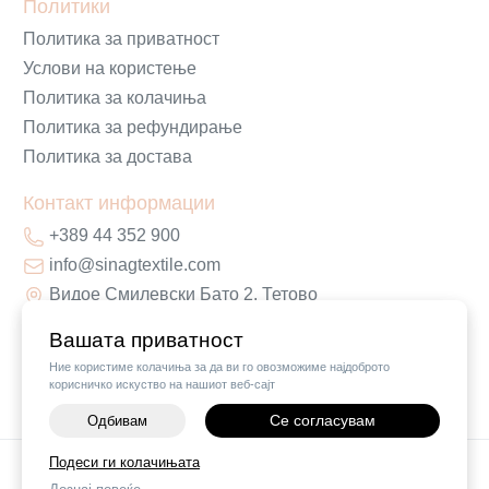
Политики
Политика за приватност
Услови на користење
Политика за колачиња
Политика за рефундирање
Политика за достава
Контакт информации
+389 44 352 900
info@sinagtextile.com
Видое Смилевски Бато 2, Тетово
Вашата приватност
Ние користиме колачиња за да ви го овозможиме најдоброто
корисничко искуство на нашиот веб-сајт
Се согласувам
Одбивам
-
+
Подеси ги колачињата
©
2026
Vendor x
Sinag Home