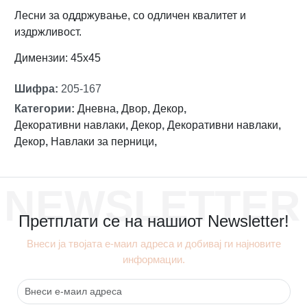
Лесни за оддржување, со одличен квалитет и
издржливост.
Димензии: 45х45
Шифра
:
205-167
Категории
:
Дневна
,
Двор
,
Декор
,
Декоративни навлаки
,
Декор
,
Декоративни навлаки
,
Декор
,
Навлаки за перници
,
NEWSLETTER
Претплати се на нашиот Newsletter!
Внеси ја твојата е-маил адреса и добивај ги најновите
информации.