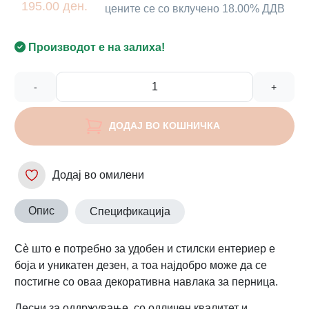
195.00 ден.
цените се со вклучено 18.00% ДДВ
Производот е на залиха!
-
+
ДОДАЈ ВО КОШНИЧКА
Додај во омилени
Опис
Спецификација
Сè што е потребно за удобен и стилски ентериер е
боја и уникатен дезен, а тоа најдобро може да се
постигне со оваа декоративна навлака за перница.
Лесни за оддржување, со одличен квалитет и