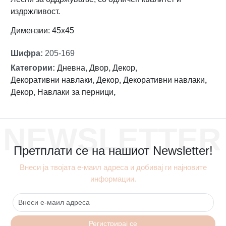
издржливост.
Димензии: 45х45
Шифра
:
205-169
Категории
:
Дневна
,
Двор
,
Декор
,
Декоративни навлаки
,
Декор
,
Декоративни навлаки
,
Декор
,
Навлаки за перници
,
NEWSLETTER
Претплати се на нашиот Newsletter!
Внеси ја твојата е-маил адреса и добивај ги најновите
информации.
Регистрирај се