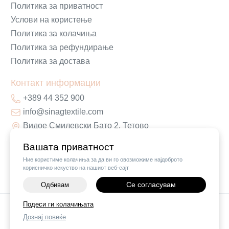
Политика за приватност
Услови на користење
Политика за колачиња
Политика за рефундирање
Политика за достава
Контакт информации
+389 44 352 900
info@sinagtextile.com
Видое Смилевски Бато 2, Тетово
Вашата приватност
Ние користиме колачиња за да ви го овозможиме најдоброто
корисничко искуство на нашиот веб-сајт
Се согласувам
Одбивам
-
+
Подеси ги колачињата
©
2026
Vendor x
Sinag Home
Дознај повеќе
ДОДАЈ ВО КОШНИЧКА
Поставки за колачиња
|
Пријави проблем