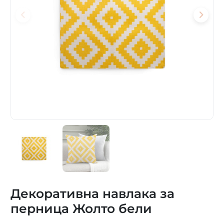
Декоративна навлака за
перница Жолто бели