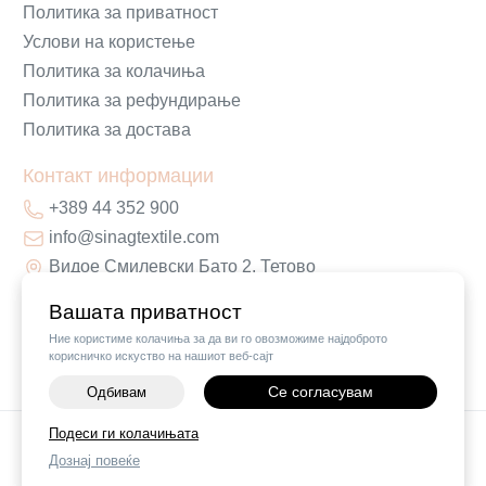
Политика за приватност
Услови на користење
Политика за колачиња
Политика за рефундирање
Политика за достава
Контакт информации
+389 44 352 900
info@sinagtextile.com
Видое Смилевски Бато 2, Тетово
Вашата приватност
Ние користиме колачиња за да ви го овозможиме најдоброто
корисничко искуство на нашиот веб-сајт
Се согласувам
Одбивам
-
+
Подеси ги колачињата
©
2026
Vendor x
Sinag Home
Дознај повеќе
ДОДАЈ ВО КОШНИЧКА
Поставки за колачиња
|
Пријави проблем