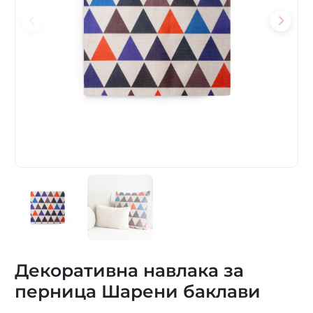
Декоративна навлака за
перница Шарени баклави