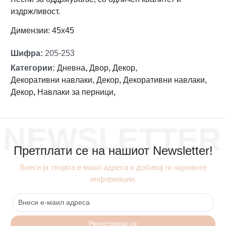
издржливост.
Димензии: 45х45
Шифра
:
205-253
Категории
:
Дневна
,
Двор
,
Декор
,
Декоративни навлаки
,
Декор
,
Декоративни навлаки
,
Декор
,
Навлаки за перници
,
NEWSLETTER
Претплати се на нашиот Newsletter!
Внеси ја твојата е-маил адреса и добивај ги најновите
информации.
Регистрирај се