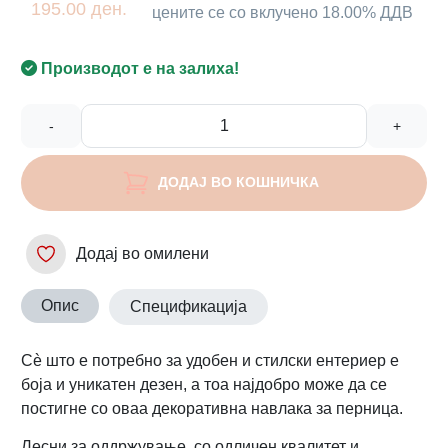
195.00 ден.
цените се со вклучено 18.00% ДДВ
Производот е на залиха!
-
+
ДОДАЈ ВО КОШНИЧКА
Додај во омилени
Опис
Спецификација
Сè што е потребно за удобен и стилски ентериер е
боја и уникатен дезен, а тоа најдобро може да се
постигне со оваа декоративна навлака за перница.
Лесни за оддржување, со одличен квалитет и