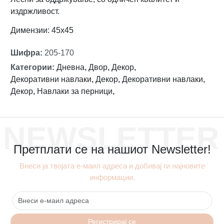
издржливост.
Димензии: 45х45
Шифра
:
205-170
Категории
:
Дневна
,
Двор
,
Декор
,
Декоративни навлаки
,
Декор
,
Декоративни навлаки
,
Декор
,
Навлаки за перници
,
NEWSLETTER
Претплати се на нашиот Newsletter!
Внеси ја твојата е-маил адреса и добивај ги најновите
информации.
Регистрирај се