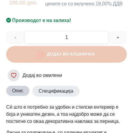
195.00 ден.
цените се со вклучено 18.00% ДДВ
Производот е на залиха!
-
+
ДОДАЈ ВО КОШНИЧКА
Додај во омилени
Опис
Спецификација
Сè што е потребно за удобен и стилски ентериер е
боја и уникатен дезен, а тоа најдобро може да се
постигне со оваа декоративна навлака за перница.
Лесни за оддржување, со одличен квалитет и