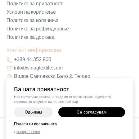
Политика за приватност
Услови на користење
Политика за колачиња
Политика за рефундирање
Политика за достава
Контакт информации
+389 44 352 900
info@sinagtextile.com
Видое Смилевски Бато 2, Тетово
Вашата приватност
Ние користиме колачиња за да ви го овозможиме најдоброто
корисничко искуство на нашиот веб-сајт
Се согласувам
Одбивам
-
+
Подеси ги колачињата
©
2026
Vendor x
Sinag Home
Дознај повеќе
ДОДАЈ ВО КОШНИЧКА
Поставки за колачиња
|
Пријави проблем