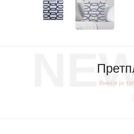
NEW
Претпл
Внеси ја тв