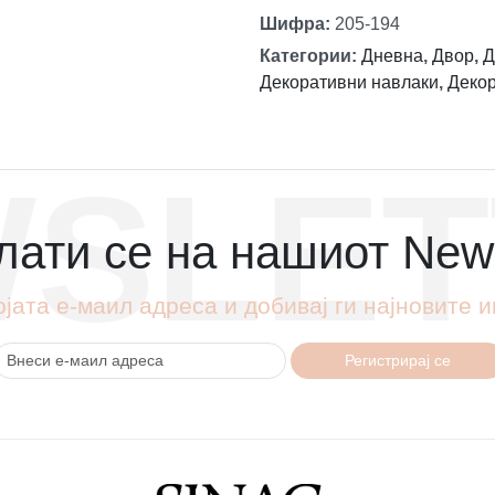
Шифра
:
205-194
Категории
:
Дневна
,
Двор
,
Д
Декоративни навлаки
,
Деко
SLET
ати се на нашиот News
ојата е-маил адреса и добивај ги најновите
Регистрирај се