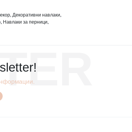
екор
,
Декоративни навлаки
,
р
,
Навлаки за перници
,
TER
letter!
 информации.