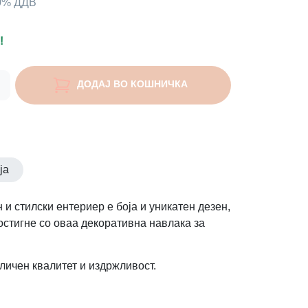
00% ДДВ
!
ДОДАЈ ВО КОШНИЧКА
ја
 и стилски ентериер е боја и уникатен дезен,
остигне со оваа декоративна навлака за
личен квалитет и издржливост.