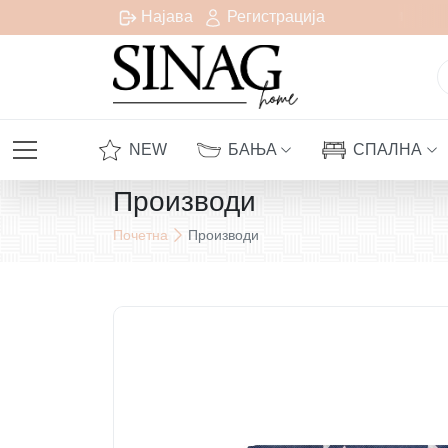
есплатна испорака за сите нарачки над 1000 денари
Најава
Регистрација
NEW
БАЊА
СПАЛНА
Производи
Почетна
Производи