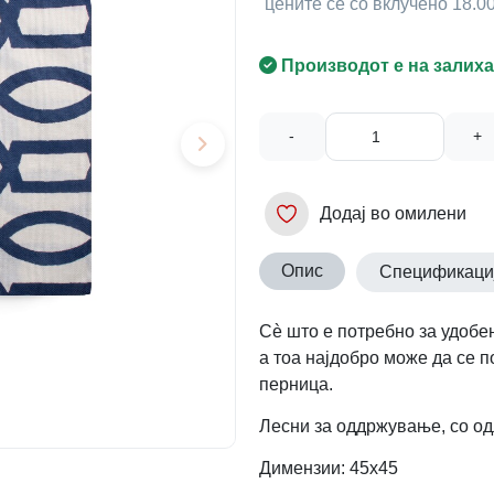
цените се со вклучено 18.
Производот е на залиха
-
+
Додај во омилени
Опис
Спецификаци
Сè што е потребно за удобен
а тоа најдобро може да се п
перница.
Лесни за оддржување, со од
Димензии: 45х45