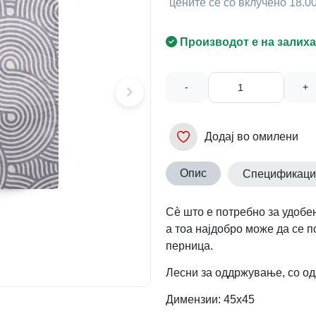
цените се со вклучено 18.
Производот е на залиха
-
+
Додај во омилени
Опис
Спецификаци
Сè што е потребно за удобен
а тоа најдобро може да се п
перница.
Лесни за оддржување, со од
Димензии: 45х45