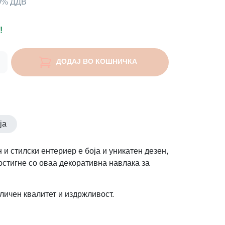
00% ДДВ
!
ДОДАЈ ВО КОШНИЧКА
ја
 и стилски ентериер е боја и уникатен дезен,
остигне со оваа декоративна навлака за
личен квалитет и издржливост.