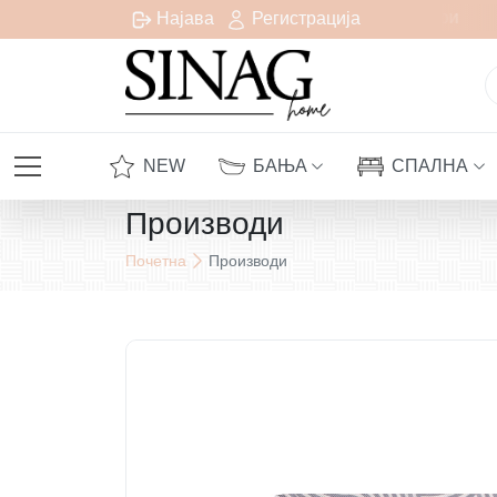
Бесплатна испорака за сите нарачки над 1000 денари
Најава
Регистрација
NEW
БАЊА
СПАЛНА
Производи
Почетна
Производи