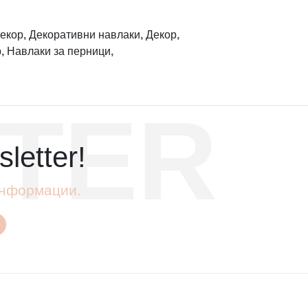
екор
,
Декоративни навлаки
,
Декор
,
р
,
Навлаки за перници
,
TER
letter!
 информации.