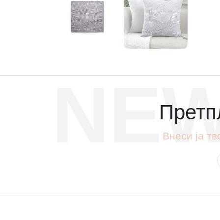
NEW
Претпл
Внеси ја тв