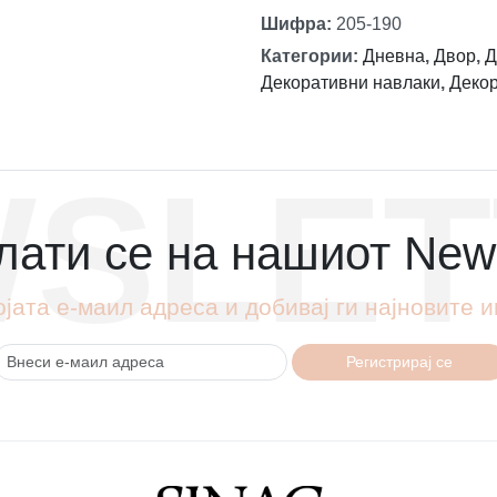
Шифра
:
205-190
Категории
:
Дневна
,
Двор
,
Д
Декоративни навлаки
,
Деко
SLET
ати се на нашиот News
ојата е-маил адреса и добивај ги најновите
Регистрирај се