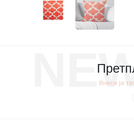
NEW
Претпл
Внеси ја тв