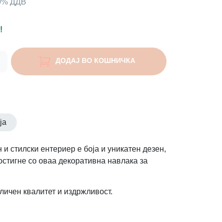
00% ДДВ
!
ДОДАЈ ВО КОШНИЧКА
ја
 и стилски ентериер е боја и уникатен дезен,
остигне со оваа декоративна навлака за
личен квалитет и издржливост.