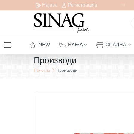
Бесплатна испорака за сите нарачки над 1000 денари
Најава
Регистрација
NEW
БАЊА
СПАЛНА
Производи
Почетна
Производи