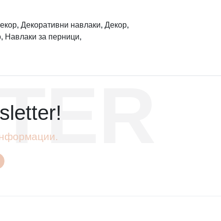
екор
,
Декоративни навлаки
,
Декор
,
р
,
Навлаки за перници
,
TER
letter!
 информации.