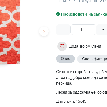
цените се со вклучено 18.
Производот е на залиха
-
+
Додај во омилени
Опис
Спецификаци
Сè што е потребно за удобен
а тоа најдобро може да се п
перница.
Лесни за оддржување, со од
Димензии: 45х45