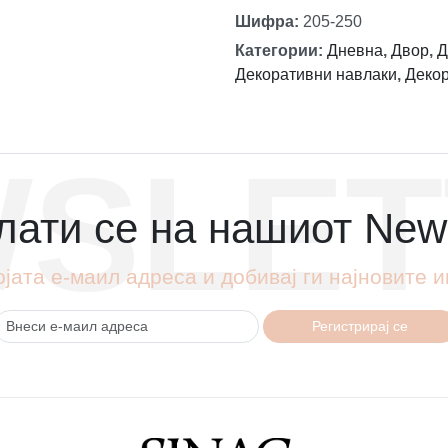
Шифра
:
205-250
Категории
:
Дневна
,
Двор
,
Д
Декоративни навлаки
,
Деко
SLET
ати се на нашиот News
ојата е-маил адреса и добивај ги најновите
Регистрирај се