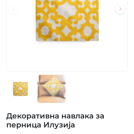
Декоративна навлака за
перница Илузија