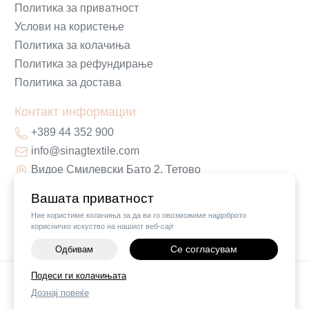
Политика за приватност
Услови на користење
Политика за колачиња
Политика за рефундирање
Политика за достава
Контакт информации
+389 44 352 900
info@sinagtextile.com
Видое Смилевски Бато 2, Тетово
Вашата приватност
Ние користиме колачиња за да ви го овозможиме најдоброто
корисничко искуство на нашиот веб-сајт
Се согласувам
Одбивам
-
+
Подеси ги колачињата
©
2026
Vendor x
Sinag Home
Дознај повеќе
ДОДАЈ ВО КОШНИЧКА
Поставки за колачиња
|
Пријави проблем