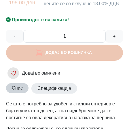
195.00 ден.
цените се со вклучено 18.00% ДДВ
Производот е на залиха!
-
+
ДОДАЈ ВО КОШНИЧКА
Додај во омилени
Опис
Спецификација
Сè што е потребно за удобен и стилски ентериер е
боја и уникатен дезен, а тоа најдобро може да се
постигне со оваа декоративна навлака за перница.
Лесни за оддржување, со одличен квалитет и