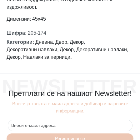
издржливост.
Димензии: 45х45
Шифра
:
205-174
Категории
:
Дневна
,
Двор
,
Декор
,
Декоративни навлаки
,
Декор
,
Декоративни навлаки
,
Декор
,
Навлаки за перници
,
NEWSLETTER
Претплати се на нашиот Newsletter!
Внеси ја твојата е-маил адреса и добивај ги најновите
информации.
Регистрирај се