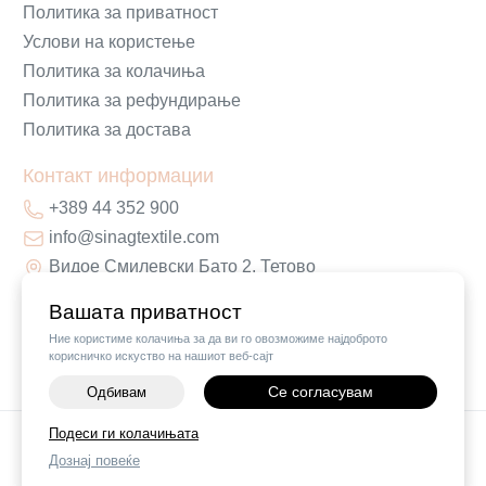
Политика за приватност
Услови на користење
Политика за колачиња
Политика за рефундирање
Политика за достава
Контакт информации
+389 44 352 900
info@sinagtextile.com
Видое Смилевски Бато 2, Тетово
Вашата приватност
Ние користиме колачиња за да ви го овозможиме најдоброто
корисничко искуство на нашиот веб-сајт
Се согласувам
Одбивам
-
+
Подеси ги колачињата
©
2026
Vendor x
Sinag Home
Дознај повеќе
ДОДАЈ ВО КОШНИЧКА
Поставки за колачиња
|
Пријави проблем