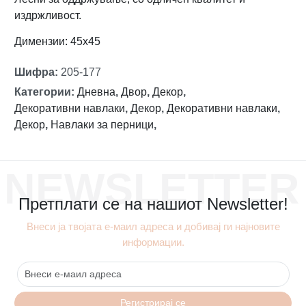
издржливост.
Димензии: 45х45
Шифра
:
205-177
Категории
:
Дневна
,
Двор
,
Декор
,
Декоративни навлаки
,
Декор
,
Декоративни навлаки
,
Декор
,
Навлаки за перници
,
NEWSLETTER
Претплати се на нашиот Newsletter!
Внеси ја твојата е-маил адреса и добивај ги најновите
информации.
Регистрирај се