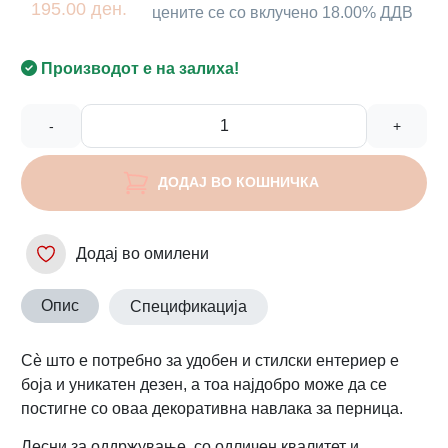
195.00 ден.
цените се со вклучено 18.00% ДДВ
Производот е на залиха!
-
+
ДОДАЈ ВО КОШНИЧКА
Додај во омилени
Опис
Спецификација
Сè што е потребно за удобен и стилски ентериер е
боја и уникатен дезен, а тоа најдобро може да се
постигне со оваа декоративна навлака за перница.
Лесни за оддржување, со одличен квалитет и