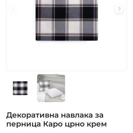
Декоративна навлака за
перница Каро црно крем