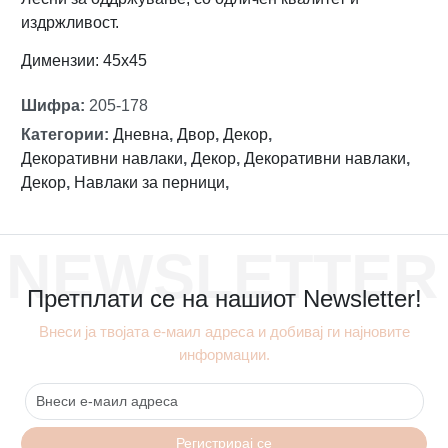
издржливост.
Димензии: 45х45
Шифра
:
205-178
Категории
:
Дневна
,
Двор
,
Декор
,
Декоративни навлаки
,
Декор
,
Декоративни навлаки
,
Декор
,
Навлаки за перници
,
NEWSLETTER
Претплати се на нашиот Newsletter!
Внеси ја твојата е-маил адреса и добивај ги најновите
информации.
Регистрирај се