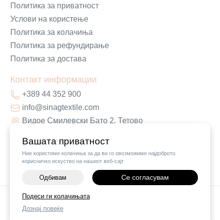
Политика за приватност
Услови на користење
Политика за колачиња
Политика за рефундирање
Политика за достава
Контакт информации
+389 44 352 900
info@sinagtextile.com
Видое Смилевски Бато 2, Тетово
Вашата приватност
Ние користиме колачиња за да ви го овозможиме најдоброто
корисничко искуство на нашиот веб-сајт
Се согласувам
Одбивам
-
+
Подеси ги колачињата
©
2026
Vendor x
Sinag Home
Дознај повеќе
ДОДАЈ ВО КОШНИЧКА
Поставки за колачиња
|
Пријави проблем