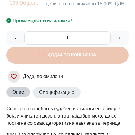
195.00 ден.
цените се со вклучено 18.00% ДДВ
Производот е на залиха!
-
+
ДОДАЈ ВО КОШНИЧКА
Додај во омилени
Опис
Спецификација
Сè што е потребно за удобен и стилски ентериер е
боја и уникатен дезен, а тоа најдобро може да се
постигне со оваа декоративна навлака за перница.
Лесни за оддржување, со одличен квалитет и