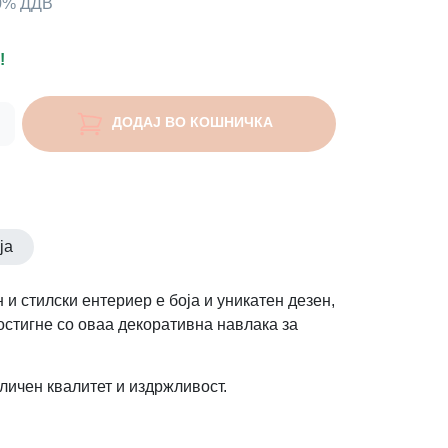
00% ДДВ
!
ДОДАЈ ВО КОШНИЧКА
ја
 и стилски ентериер е боја и уникатен дезен,
остигне со оваа декоративна навлака за
личен квалитет и издржливост.