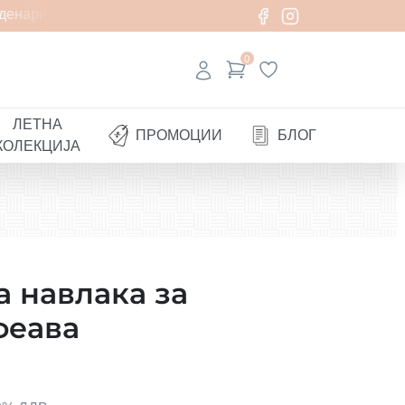
енари
0
ЛЕТНА
ПРОМОЦИИ
БЛОГ
КОЛЕКЦИЈА
 навлака за
феава