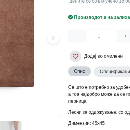
цените се со вклучено 18.
Производот е на залиха
-
+
Додај во омилени
Опис
Спецификаци
Сè што е потребно за удобен
а тоа најдобро може да се п
перница.
Лесни за оддржување, со од
Димензии: 45х45