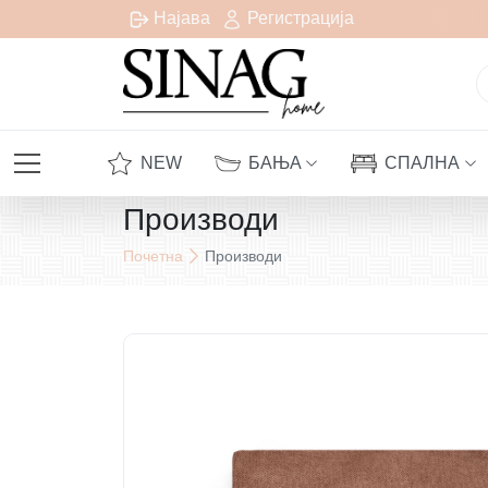
сплатна испорака за сите нарачки над 1000 денари
Најава
Регистрација
NEW
БАЊА
СПАЛНА
Производи
Почетна
Производи