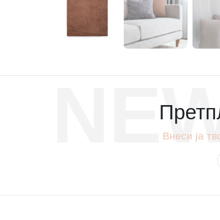
NEW
Претпл
Внеси ја тв