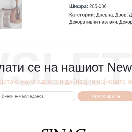
Шифра
:
205-086
Категории
:
Дневна
,
Двор
,
Д
Декоративни навлаки
,
Деко
SLET
ати се на нашиот News
ојата е-маил адреса и добивај ги најновите
Регистрирај се