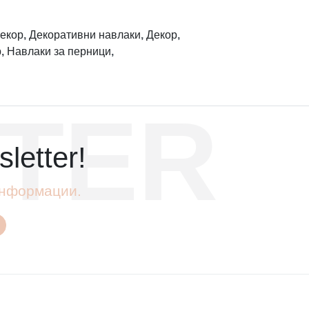
екор
,
Декоративни навлаки
,
Декор
,
р
,
Навлаки за перници
,
TER
letter!
 информации.