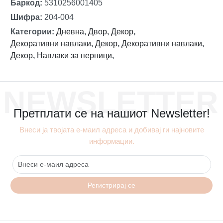
Баркод
:
5310256001405
Шифра
:
204-004
Категории
:
Дневна
,
Двор
,
Декор
,
Декоративни навлаки
,
Декор
,
Декоративни навлаки
,
Декор
,
Навлаки за перници
,
NEWSLETTER
Претплати се на нашиот Newsletter!
Внеси ја твојата е-маил адреса и добивај ги најновите
информации.
Регистрирај се