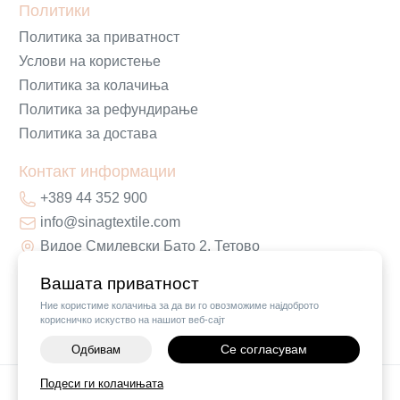
Политики
Политика за приватност
Услови на користење
Политика за колачиња
Политика за рефундирање
Политика за достава
Контакт информации
+389 44 352 900
info@sinagtextile.com
Видое Смилевски Бато 2, Тетово
Вашата приватност
Ние користиме колачиња за да ви го овозможиме најдоброто
корисничко искуство на нашиот веб-сајт
Се согласувам
Одбивам
-
+
Подеси ги колачињата
©
2026
Vendor x
Sinag Home