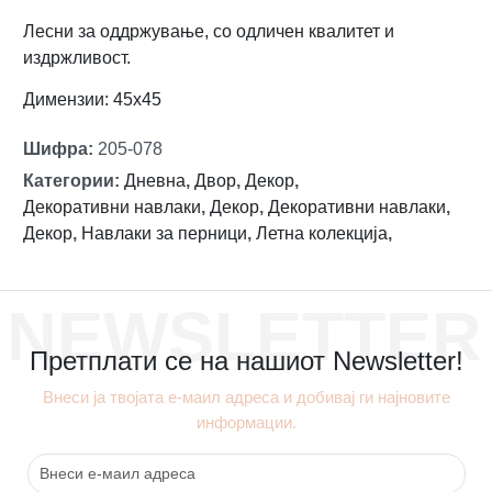
Лесни за оддржување, со одличен квалитет и
издржливост.
Димензии: 45х45
Шифра
:
205-078
Категории
:
Дневна
,
Двор
,
Декор
,
Декоративни навлаки
,
Декор
,
Декоративни навлаки
,
Декор
,
Навлаки за перници
,
Летна колекција
,
NEWSLETTER
Претплати се на нашиот Newsletter!
Внеси ја твојата е-маил адреса и добивај ги најновите
информации.