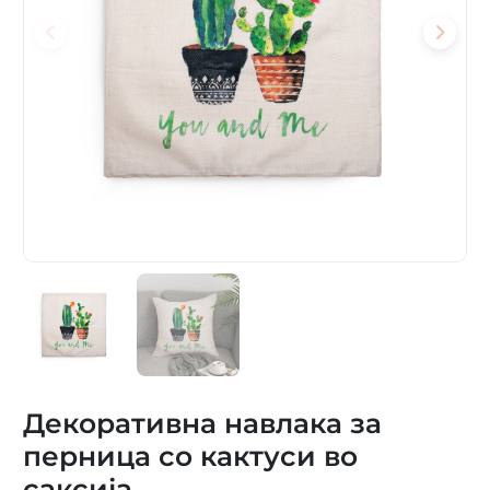
Декоративна навлака за
перница со кактуси во
саксија