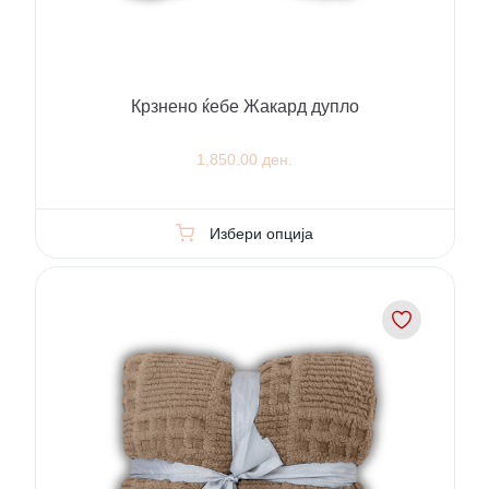
Крзнено ќебе Жакард дупло
1,850.00 ден.
Избери опција