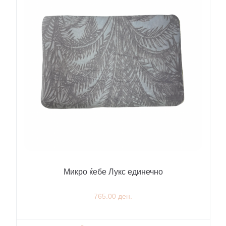
Микро ќебе Лукс единечно
765.00 ден.