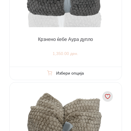
Крзнено ќебе Аура дупло
1,350.00 ден.
Избери опција