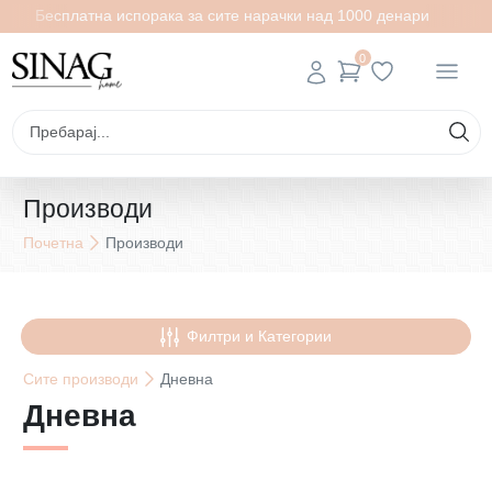
есплатна испорака за сите нарачки над 1000 денари
Бесп
0
Производи
Почетна
Производи
Филтри и Категории
Сите
производи
Дневна
Дневна