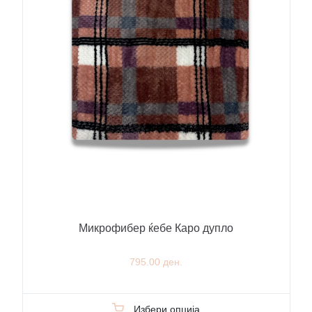
Микрофибер ќебе Каро дупло
795.00 ден.
Избери опција