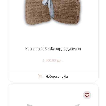
Крзнено ќебе Жакард единечно
1,500.00 ден.
Избери опција