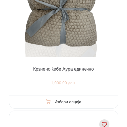
Крзнено ќебе Аура единечно
1,000.00 ден.
Избери опција