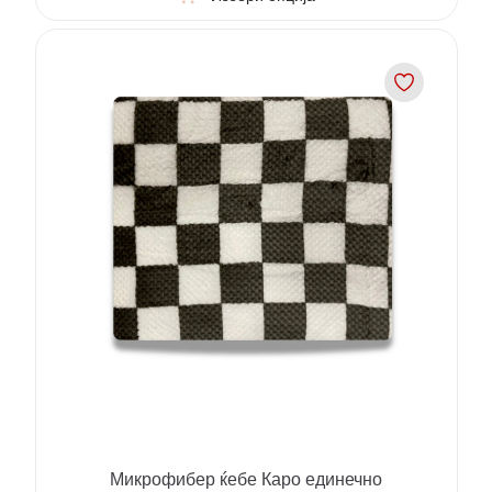
Микрофибер ќебе Каро единечно